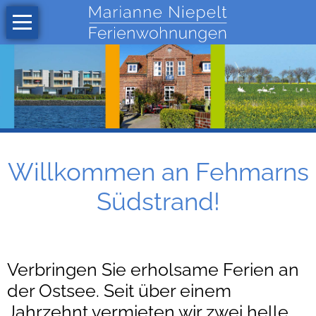
Navigation
Willkommen
überspringen
Wohnungen
Strandhaferweg
4
Strandhaferweg
6
Willkommen an Fehmarns
Preise
Südstrand!
Fehmarn
Anfrage
Kontakt
Verbringen Sie erholsame Ferien an
der Ostsee. Seit über einem
Gästebuch
Jahrzehnt vermieten wir zwei helle